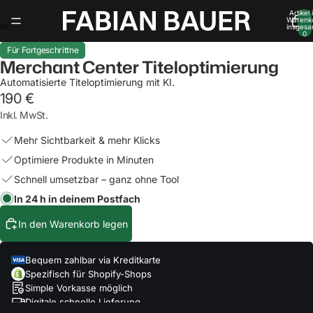
Artikel
Warenk
insgesa
0
Für Fortgeschrittne
Merchant Center Titeloptimierung
Automatisierte Titeloptimierung mit KI.
190 €
Inkl. MwSt.
Mehr Sichtbarkeit & mehr Klicks
Optimiere Produkte in Minuten
Schnell umsetzbar – ganz ohne Tool
In 24 h in deinem Postfach
In den Warenkorb legen
Bequem zahlbar via Kreditkarte
Spezifisch für Shopify-Shops
Simple Vorkasse möglich
Digitale schnelle Lieferung